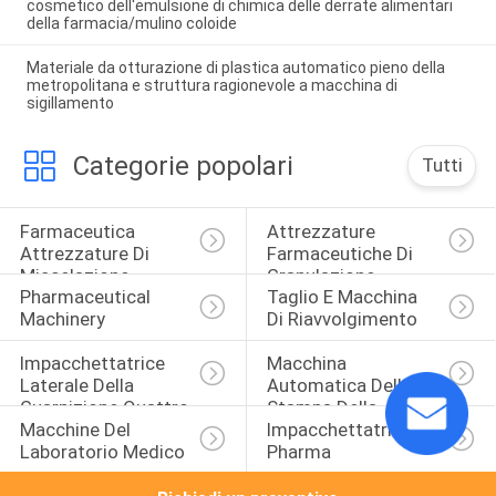
cosmetico dell'emulsione di chimica delle derrate alimentari
della farmacia/mulino coloide
Materiale da otturazione di plastica automatico pieno della
metropolitana e struttura ragionevole a macchina di
sigillamento
Categorie popolari
Tutti
Farmaceutica 
Attrezzature 
Attrezzature Di 
Farmaceutiche Di 
Miscelazione
Granulazione
Pharmaceutical 
Taglio E Macchina 
Machinery
Di Riavvolgimento
Impacchettatrice 
Macchina 
Laterale Della 
Automatica Della 
Guarnizione Quattro
Stampa Della 
Macchine Del 
Impacchettatrici Di 
Compressa
Laboratorio Medico
Pharma