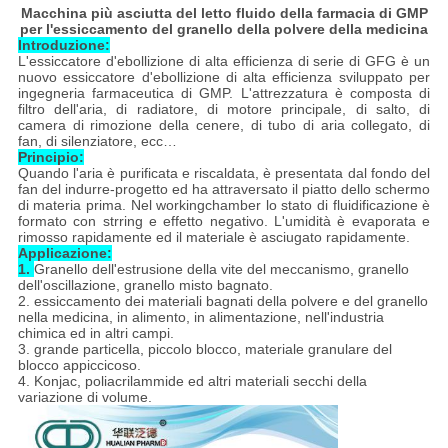
Macchina più asciutta del letto fluido della farmacia di GMP
per l'essiccamento del granello della polvere della medicina
Introduzione:
L'essiccatore d'ebollizione di alta efficienza di serie di GFG è un
nuovo essiccatore d'ebollizione di alta efficienza sviluppato per
ingegneria farmaceutica di GMP. L'attrezzatura è composta di
filtro dell'aria, di radiatore, di motore principale, di salto, di
camera di rimozione della cenere, di tubo di aria collegato, di
fan, di silenziatore, ecc…
Principio:
Quando l'aria è purificata e riscaldata, è presentata dal fondo del
fan del indurre-progetto ed ha attraversato il piatto dello schermo
di materia prima. Nel workingchamber lo stato di fluidificazione è
formato con strring e effetto negativo. L'umidità è evaporata e
rimosso rapidamente ed il materiale è asciugato rapidamente.
Applicazione:
1.
Granello dell'estrusione della vite del meccanismo, granello
dell'oscillazione, granello misto bagnato.
2. essiccamento dei materiali bagnati della polvere e del granello
nella medicina, in alimento, in alimentazione, nell'industria
chimica ed in altri campi.
3. grande particella, piccolo blocco, materiale granulare del
blocco appiccicoso.
4. Konjac, poliacrilammide ed altri materiali secchi della
variazione di volume.