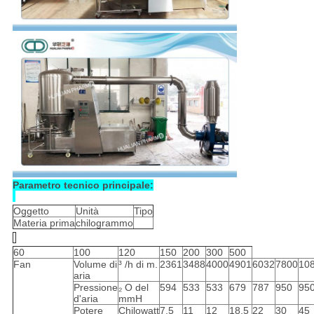
Parametro tecnico principale:
Oggetto
Unità
Tipo
Materia prima
chilogrammo
60
100
120
150
200
300
500
Fan
Volume di
³ /h di m.
2361
3488
4000
4901
6032
7800
10
aria
Pressione
₂ O del
594
533
533
679
787
950
95
d'aria
mmH
Potere
Chilowatt
7,5
11
12
18,5
22
30
45