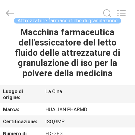
Jiangsu
Hualian
Yiming
Machinery
Co.,Ltd..
Attrezzature farmaceutiche di granulazione
All
Rights
Macchina farmaceutica
CASA
Reserved.
dell'essiccatore del letto
PRODOTTI
fluido delle attrezzature di
granulazione di iso per la
CIRCA
polvere della medicina
NOI
Luogo di
La Cina
origine:
GIRO
DELLA
Marca:
HUALIAN PHARMD
FABBRICA
Certificazione:
ISO,GMP
Numero di
FD-GFG