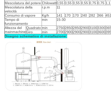
Mescolatura del potere
Chilowatt
0,55
0,55
0,55
0,55
0,75
0,75
1,1
Mescolatura della
r.p.m
11
velocità
Consumo di vapore
Kg/h
141
170
170
240
282
366
45
Tempo di
min
15-30
funzionamento
Altezza del
Quadrato
min
2750
2850
2850
2900
3100
3300
36
mainmachine
Giro
min
2700
2900
2900
2900
3100
3600
39
Disegno schematico di installazione: