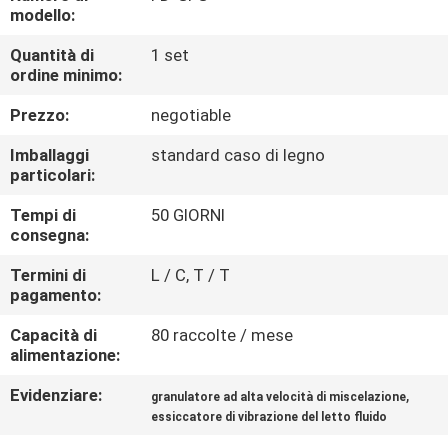
CONTROLLO
modello:
DI
Quantità di
1 set
ordine minimo:
QUALITÀ
Prezzo:
negotiable
CONTATTICI
Imballaggi
standard caso di legno
particolari:
NOTIZIE
Tempi di
50 GIORNI
consegna:
RICHIEDA
Termini di
L / C, T / T
pagamento:
UNA
Capacità di
80 raccolte / mese
CITAZIONE
alimentazione:
Evidenziare:
,
granulatore ad alta velocità di miscelazione
MAPPA
essiccatore di vibrazione del letto fluido
DEL