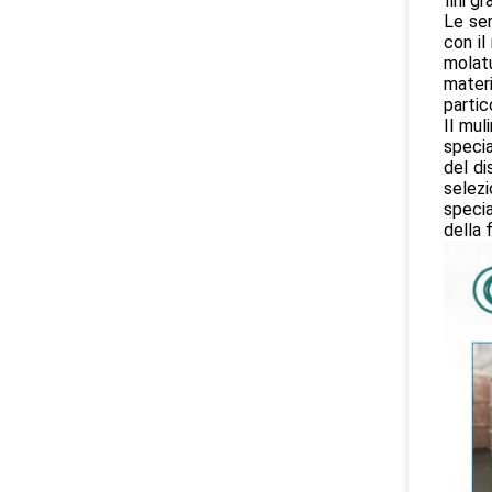
fini gra
Le ser
con il
molatu
materi
partic
Il mul
specia
del di
selezi
specia
della 