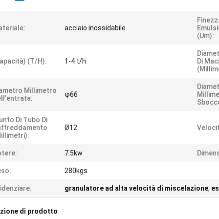
Finezz
teriale:
acciaio inossidabile
Emulsi
(um):
Diamet
apacità) (t/h):
1-4 t/h
Di Mac
(millim
Diame
ametro Millimetro
φ66
Millim
ll'entrata:
Sbocc
unto Di Tubo Di
affreddamento
Ø12
Veloci
illimetri):
tere:
7.5kw
Dimens
eso:
280kgs
idenziare:
granulatore ad alta velocità di miscelazione
,
es
zione di prodotto