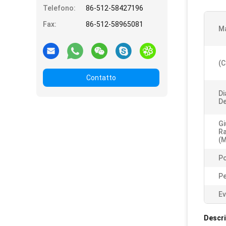
Telefono:
86-512-58427196
Fax:
86-512-58965081
Ma
(c
Contatto
Di
De
Gi
R
(m
Po
P
Ev
Descri