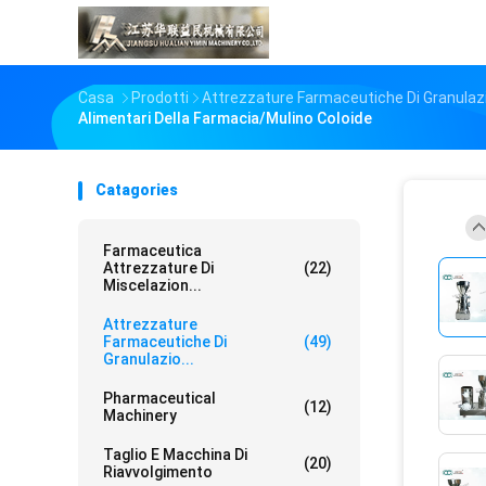
Casa
Prodotti
Attrezzature Farmaceutiche Di Granulaz
Alimentari Della Farmacia/mulino Coloide
Catagories
Farmaceutica
Attrezzature Di
(22)
Miscelazion...
Attrezzature
Farmaceutiche Di
(49)
Granulazio...
Pharmaceutical
(12)
Machinery
Taglio E Macchina Di
(20)
Riavvolgimento