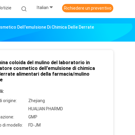
Italian
otizie
Richiedere un preventivo
smetico Dell'emulsione Di Chimica Delle Derrate
na coloida del mulino del laboratorio in
atore cosmetico dell'emulsione di chimica
derrate alimentari della farmacia/mulino
de
i:
i origine:
Zhejiang
HUALIAN PHARMD
cazione:
GMP
 di modello:
FD-JM