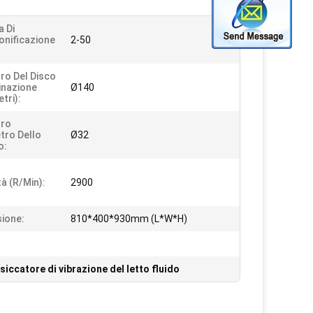
a Di
onificazione
2-50
ro Del Disco
inazione
Ø140
etri):
tro
etro Dello
Ø32
o:
tà (r/min):
2900
ione:
810*400*930mm (L*W*H)
siccatore di vibrazione del letto fluido