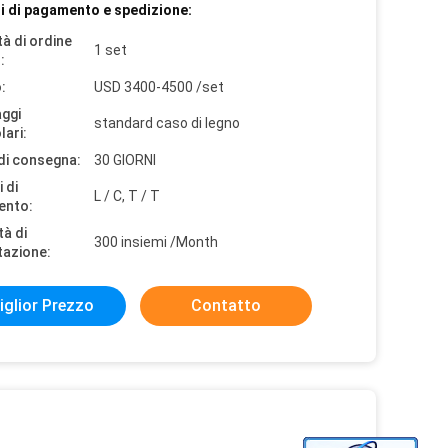
i di pagamento e spedizione:
à di ordine
1 set
:
:
USD 3400-4500 /set
aggi
standard caso di legno
lari:
di consegna:
30 GIORNI
 di
L / C, T / T
ento:
tà di
300 insiemi /Month
tazione:
iglior Prezzo
Contatto