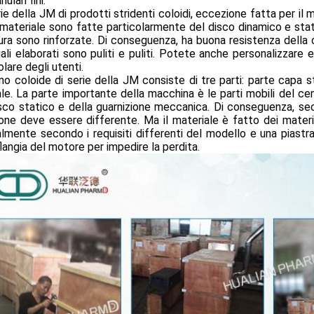
nulari fini.
ie della JM di prodotti stridenti coloidi, eccezione fatta per il 
 materiale sono fatte particolarmente del disco dinamico e static
ra sono rinforzate. Di conseguenza, ha buona resistenza della co
ali elaborati sono puliti e puliti. Potete anche personalizzare
olare degli utenti.
ino coloide di serie della JM consiste di tre parti: parte capa
le. La parte importante della macchina è le parti mobili del ce
sco statico e della guarnizione meccanica. Di conseguenza, sec
one deve essere differente. Ma il materiale è fatto dei material
lmente secondo i requisiti differenti del modello e una piastra 
flangia del motore per impedire la perdita.