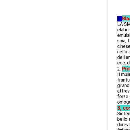
Ria
1.
LA SME
elabor
emulsi
soia, 
cinese
nell'i
dell'e
ecc. d
Pri
2.
Il mul
frantu
girand
attrav
forze 
omogen
3, co
Sistem
bello 
durevo