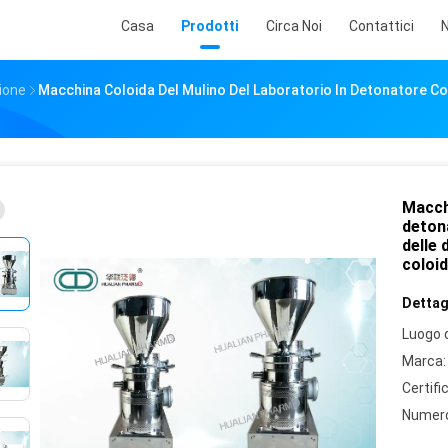
Casa
Prodotti
Circa Noi
Contattici
N
ione
Macchina Coloida Del Mulino Del Laboratorio In Detonatore Co
Macchi
deton
delle 
coloi
Dettagl
Luogo d
Marca:
Certifi
Numero