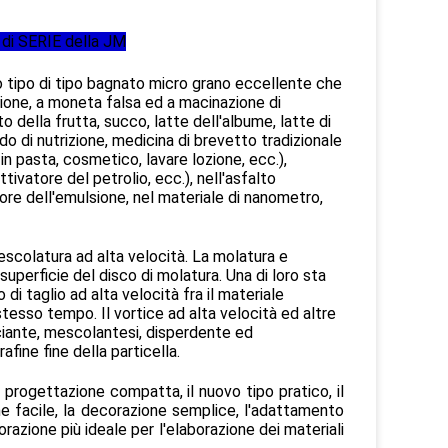
 di SERIE della JM
tipo di tipo bagnato micro grano eccellente che
ione, a moneta falsa ed a macinazione di
 della frutta, succo, latte dell'albume, latte di
quido di nutrizione, medicina di brevetto tradizionale
in pasta, cosmetico, lavare lozione, ecc.),
ttivatore del petrolio, ecc.), nell'asfalto
ore dell'emulsione, nel materiale di nanometro,
 mescolatura ad alta velocità. La molatura e
perficie del disco di molatura. Una di loro sta
o di taglio ad alta velocità fra il materiale
stesso tempo. Il vortice ad alta velocità ed altre
ciante, mescolantesi, disperdente ed
fine fine della particella.
 progettazione compatta, il nuovo tipo pratico, il
one facile, la decorazione semplice, l'adattamento
orazione più ideale per l'elaborazione dei materiali