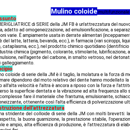
Mulino coloide
multifunzionale
ssunto
RIGLIATRICE di SERIE della JM FB è un'attrezzatura del nuovo 
a, adatto ad omogeneizzazione, ad emulsionificazione, a separaz
oni varie. È ampiamente usata in derrate alimentari (inceppamento
tè del latte, latteria, bevanda, ecc.), in farmacia (vari sciroppi, li
, cataplasma, ecc.), nel prodotto chimico quotidiano (dentifricio 
ndustria chimica (pigmento, colorante, stimolante, lubrificazione, a
mulsione, nell'agente del carbone, in smalto vetroso, nel detonat
i galleggiamento.
ncipio
ino coloide di serie della JM è il taglio, la molatura e la forza di
mare dipendono dal moto relativo del dente hanno modellato la su
o all'alta velocità e l'altra è ancora a riposo con la forza e l'attrit
erso la superficie dentata e la vibrazione ad alta frequenza allo 
complesse fare il materiale che frantuma, emulsionante, schiac
eizzante, ottenente così l'alta efficienza di polverizzazione ultra
struzione dell'attrezzatura
a stridente del colloide di serie della JM con molti brevetti: la
aspetto, la buona guarnizione, la prestazione stabile, l'operazi
le e ampio, alta efficienza di produzione, è l'attrezzatura di elab