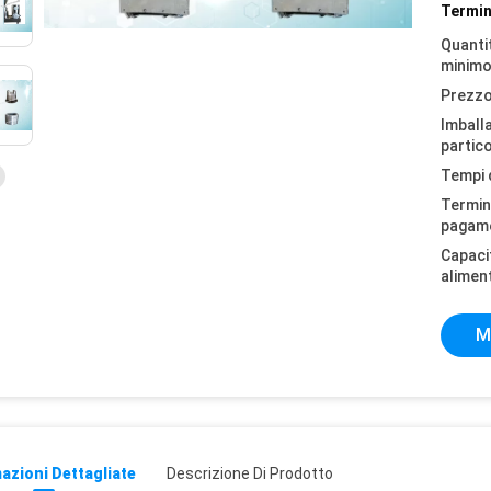
Termin
Quantit
minimo
Prezzo
Imball
partico
Tempi 
Termini
pagam
Capaci
alimen
M
azioni Dettagliate
Descrizione Di Prodotto