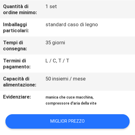
CONTROLLO
Quantità di
1 set
ordine minimo:
DI
QUALITÀ
Imballaggi
standard caso di legno
particolari:
CONTATTICI
Tempi di
35 giorni
consegna:
Termini di
L / C, T / T
NOTIZIE
pagamento:
Capacità di
50 insiemi / mese
RICHIEDA
alimentazione:
UNA
Evidenziare:
,
manica che cuce macchina
CITAZIONE
compressore d'aria della vite
MAPPA
MIGLIOR PREZZO
DEL