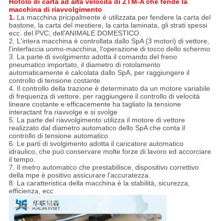
Rotolo di carta ad alta velocità di ZTM-A che fende la
macchina di riavvolgimento
1.
La macchina pricipalmente è utilizzata per fendere la carta del
bastone, la carta del mestiere, la carta laminata, gli strati spessi
ecc. del PVC, dell'ANIMALE DOMESTICO.
2. L'intera macchina è controllata dallo SpA (3 motori) di vettore,
l'interfaccia uomo-macchina, l'operazione di tocco dello schermo
3. La parte di svolgimento adotta il comando del freno
pneumatico importato, il diametro di rotolamento
automaticamente è calcolata dallo SpA, per raggiungere il
controllo di tensione costante.
4. Il controllo della trazione è determinato da un motore variabile
di frequenza di vettore, per raggiungere il controllo di velocità
lineare costante e efficacemente ha tagliato la tensione
interactant fra riavvolge e si svolge
5. La parte del riavvolgimento utilizza il motore di vettore
realizzato dal diametro automatico dello SpA che conta il
controllo di tensione automatico.
6. Le parti di svolgimento adotta il caricatore automatico
idraulico, che può conservare molte forze di lavoro ed accorciare
il tempo.
7. Il metro automatico che prestabilisce, dispositivo correttivo
della mpe è positivo assicurare l'accuratezza.
8. La caratteristica della macchina è la stabilità, sicurezza,
efficienza, ecc