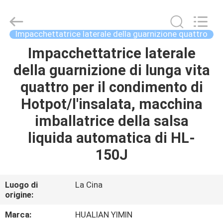
Jiangsu
Hualian
Yiming
Machinery
Co.,Ltd..
Impacchettatrice laterale della guarnizione quattro
All
Rights
Impacchettatrice laterale
CASA
Reserved.
della guarnizione di lunga vita
PRODOTTI
quattro per il condimento di
Hotpot/l'insalata, macchina
CIRCA
imballatrice della salsa
NOI
liquida automatica di HL-
150J
GIRO
DELLA
Luogo di
La Cina
origine:
FABBRICA
Marca:
HUALIAN YIMIN