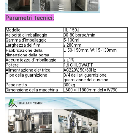
Parametri tecnici:
Modello
HL-150J
Velocità d'imballaggio
30-80 borse/min
Gamma d'imballaggio
5-100ml
Larghezza del film
≤ 280mm
Fabbricazione della
L: 50-150mm, W: 15-130mm
dimensione della borsa
Accuratezza d'imballaggio
≤ ±1%
Potere
1,6 CHILOWATT
Alimentazione elettrica
AC220V, 50/60Hz
Tipo della guarnizione
3/4 dei lati guarnizione,
guarnizione del cuscino
Peso netto
300kg
Dimensione della macchina
L600 × H1800mm del × W790