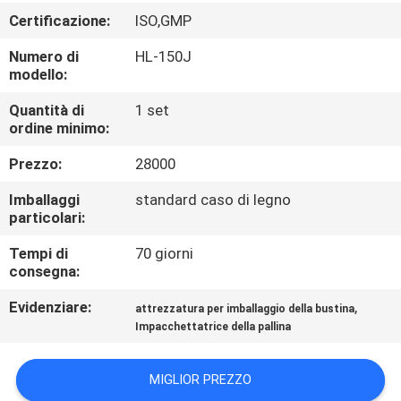
CONTROLLO
Certificazione:
ISO,GMP
DI
Numero di
HL-150J
QUALITÀ
modello:
Quantità di
1 set
CONTATTICI
ordine minimo:
Prezzo:
28000
NOTIZIE
Imballaggi
standard caso di legno
particolari:
RICHIEDA
Tempi di
70 giorni
UNA
consegna:
CITAZIONE
Evidenziare:
,
attrezzatura per imballaggio della bustina
Impacchettatrice della pallina
MAPPA
MIGLIOR PREZZO
DEL