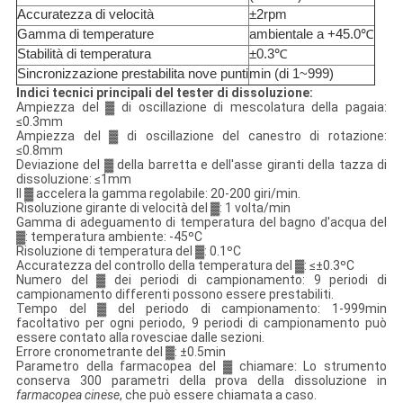
Accuratezza di velocità
±2rpm
Gamma di temperature
ambientale a +45.0℃
Stabilità di temperatura
±0.3℃
Sincronizzazione prestabilita nove punti
min (di 1~999)
Indici tecnici principali del tester di dissoluzione:
Ampiezza del ▓ di oscillazione di mescolatura della pagaia:
≤0.3mm
Ampiezza del ▓ di oscillazione del canestro di rotazione:
≤0.8mm
Deviazione del ▓ della barretta e dell'asse giranti della tazza di
dissoluzione: ≤1mm
Il ▓ accelera la gamma regolabile: 20-200 giri/min.
Risoluzione girante di velocità del ▓: 1 volta/min
Gamma di adeguamento di temperatura del bagno d'acqua del
▓: temperatura ambiente: -45ºC
Risoluzione di temperatura del ▓: 0.1ºC
Accuratezza del controllo della temperatura del ▓: ≤±0.3ºC
Numero del ▓ dei periodi di campionamento: 9 periodi di
campionamento differenti possono essere prestabiliti.
Tempo del ▓ del periodo di campionamento: 1-999min
facoltativo per ogni periodo, 9 periodi di campionamento può
essere contato alla rovesciae dalle sezioni.
Errore cronometrante del ▓: ±0.5min
Parametro della farmacopea del ▓ chiamare: Lo strumento
conserva 300 parametri della prova della dissoluzione in
farmacopea cinese
, che può essere chiamata a caso.