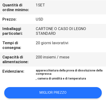
CONTROLLO
Quantità di
1SET
ordine minimo:
DI
QUALITÀ
Prezzo:
USD
Imballaggi
CARTONE O CASO DI LEGNO
CONTATTICI
particolari:
STANDARD
Tempi di
20 giorni lavorativi
consegna:
NOTIZIE
Capacità di
200 insiemi / mese
alimentazione:
RICHIEDA
Evidenziare:
apparecchiatura della prova di dissoluzione della
UNA
compressa
,
camera di umidità e di temperatura
CITAZIONE
MIGLIOR PREZZO
MAPPA
DEL