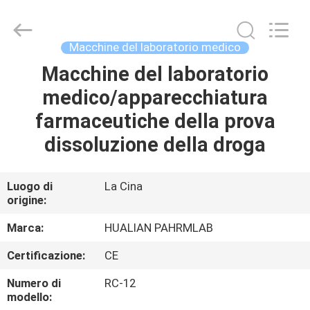
Jiangsu
Hualian
Yiming
Machinery
Co.,Ltd..
Macchine del laboratorio medico
All
Rights
Macchine del laboratorio
CASA
Reserved.
medico/apparecchiatura
PRODOTTI
farmaceutiche della prova
dissoluzione della droga
CIRCA
NOI
Luogo di
La Cina
origine:
GIRO
Marca:
HUALIAN PAHRMLAB
DELLA
Certificazione:
CE
FABBRICA
Numero di
RC-12
modello: