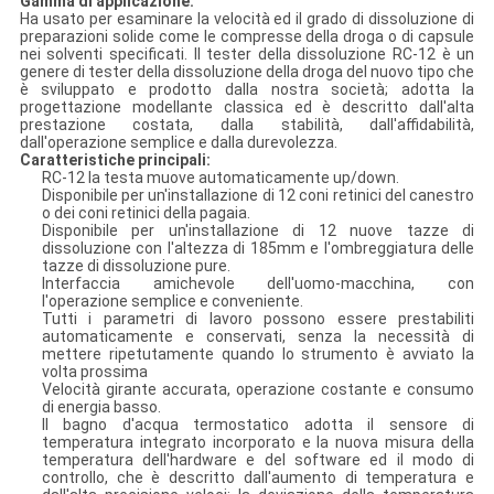
Gamma di applicazione:
Ha usato per esaminare la velocità ed il grado di dissoluzione di
preparazioni solide come le compresse della droga o di capsule
nei solventi specificati. Il tester della dissoluzione RC-12 è un
genere di tester della dissoluzione della droga del nuovo tipo che
è sviluppato e prodotto dalla nostra società; adotta la
progettazione modellante classica ed è descritto dall'alta
prestazione costata, dalla stabilità, dall'affidabilità,
dall'operazione semplice e dalla durevolezza.
Caratteristiche principali:
RC-12 la testa muove automaticamente up/down.
Disponibile per un'installazione di 12 coni retinici del canestro
o dei coni retinici della pagaia.
Disponibile per un'installazione di 12 nuove tazze di
dissoluzione con l'altezza di 185mm e l'ombreggiatura delle
tazze di dissoluzione pure.
Interfaccia amichevole dell'uomo-macchina, con
l'operazione semplice e conveniente.
Tutti i parametri di lavoro possono essere prestabiliti
automaticamente e conservati, senza la necessità di
mettere ripetutamente quando lo strumento è avviato la
volta prossima
Velocità girante accurata, operazione costante e consumo
di energia basso.
Il bagno d'acqua termostatico adotta il sensore di
temperatura integrato incorporato e la nuova misura della
temperatura dell'hardware e del software ed il modo di
controllo, che è descritto dall'aumento di temperatura e